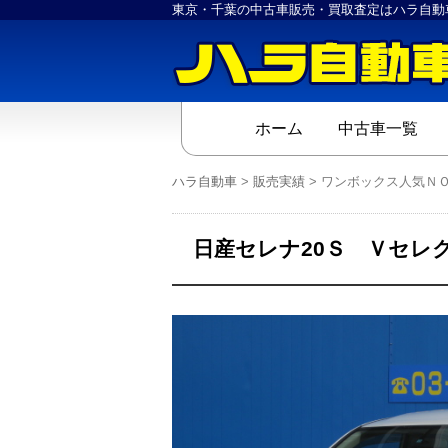
東京・千葉の中古車販売・買取査定はハラ自動
ホーム
中古車一覧
ハラ自動車
>
販売実績
>
ワンボックス人気Ｎ
日産セレナ20Ｓ Ｖセレ