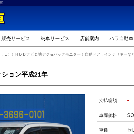
車
ハラ自動車
販売サービス
納車サービス
店舗案内
ハラ自動車
Ｏ．1！！ＨＤＤナビ＆地デジ＆バックモニター！自動ドア！インテリキーな
クション平成21年
-
支払総額
SO
車両価格
セ
車種