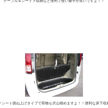
テーブル＆シート下収納など便利で使い勝手が良いですよ！！
ドシート跳ね上げタイプで荷物も沢山積めますよ！！便利な床下収