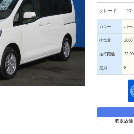
2
グレード
カラー
パー
排気量
2000
走行距離
22,0
定員
8
取扱店舗