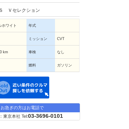
0Ｓ Ｖセレクション
ルホワイト
年式
ミッション
CVT
00 km
車検
なし
燃料
ガソリン
近い条件の中古車希望
お急ぎの方はお電話で
03-3696-0101
：東京本社
Tel: