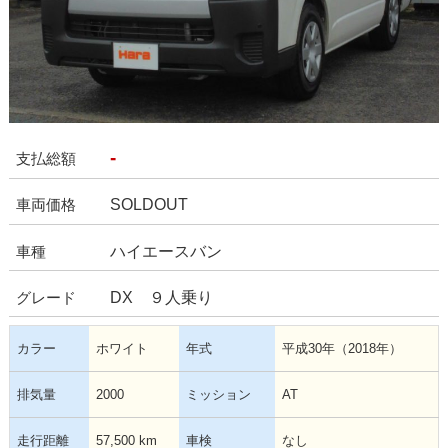
-
支払総額
SOLDOUT
車両価格
ハイエースバン
車種
DX ９人乗り
グレード
カラー
ホワイト
年式
平成30年（2018年）
排気量
2000
ミッション
AT
走行距離
57,500 km
車検
なし