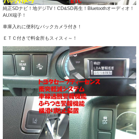
純正SDナビ！地デジTV！CD&SD再生！Bluetoothオーディオ！
AUX端子！
車庫入れに便利なバックカメラ付き！
ＥＴＣ付きで料金所もスィスィ～！