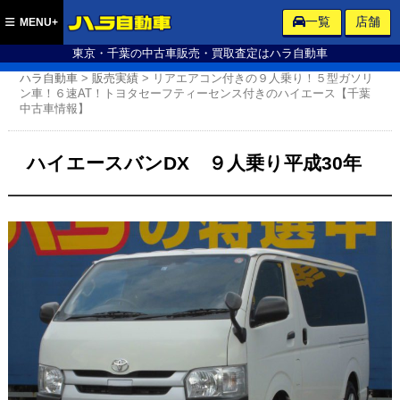
ハラ自動車
一覧
店舗
MENU+
東京・千葉の中古車販売・買取査定はハラ自動車
ハラ自動車
>
販売実績
>
リアエアコン付きの９人乗り！５型ガソリ
ン車！６速AT！トヨタセーフティーセンス付きのハイエース【千葉
中古車情報】
ハイエースバンDX ９人乗り平成30年