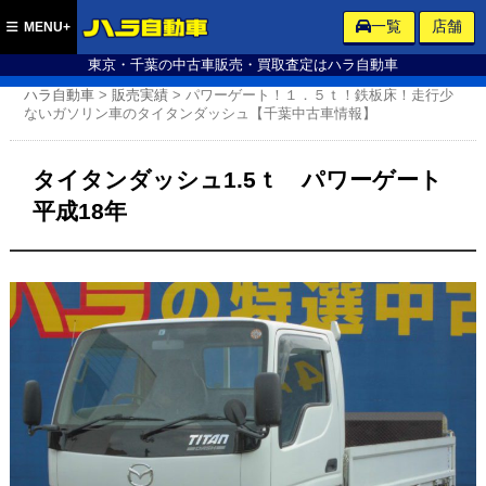
ハラ自動車
一覧
店舗
MENU+
東京・千葉の中古車販売・買取査定はハラ自動車
ハラ自動車
>
販売実績
>
パワーゲート！１．５ｔ！鉄板床！走行少
ないガソリン車のタイタンダッシュ【千葉中古車情報】
タイタンダッシュ1.5ｔ パワーゲート
平成18年