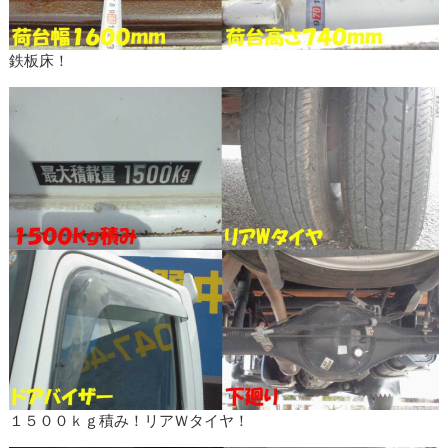
鉄板床！
１５００ｋｇ積み！リアＷタイヤ！