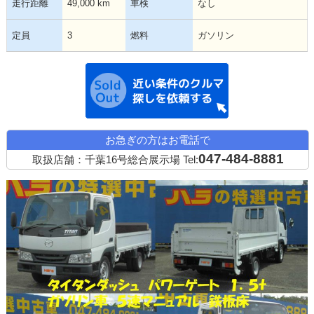
走行距離
49,000 km
車検
なし
定員
3
燃料
ガソリン
近い条件の中古
お急ぎの方はお電話で
047-484-8881
取扱店舗：千葉16号総合展示場
Tel: