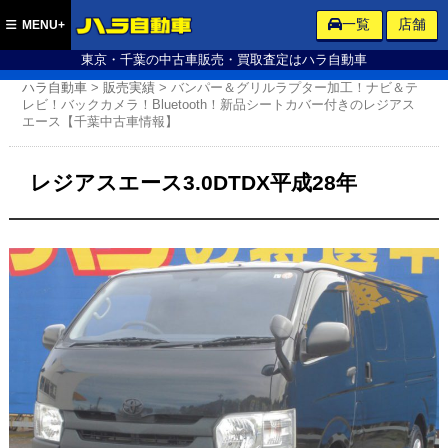
ハラ自動車
一覧
店舗
MENU+
東京・千葉の中古車販売・買取査定はハラ自動車
ハラ自動車
>
販売実績
>
バンパー＆グリルラプター加工！ナビ＆テ
レビ！バックカメラ！Bluetooth！新品シートカバー付きのレジアス
エース【千葉中古車情報】
レジアスエース3.0DTDX平成28年