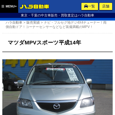
ハラ自動車
一覧
店舗
MENU+
東京・千葉の中古車販売・買取査定はハラ自動車
ハラ自動車
>
販売実績
>
ナビ・フルセグ地デジ4X4チューナー！両
側自動ドア！コーナーセンサーなどなど装備満載のMPV！
マツダMPVスポーツ平成14年