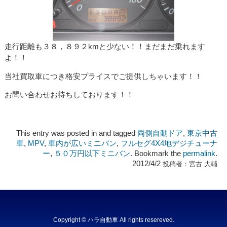
走行距離も３８，８９２kmと少ない！！まだまだ乗れます
よ！！
当社買取車につき格安プライスでご提供しちゃいます！！
お問い合わせお待ちしております！！
This entry was posted in and tagged
両側自動ドア
,
東京中古
車
,
MPV
,
車内が広いミニバン
,
フルセグ4X4地デジチューナ
ー
,
５０万円以下ミニバン
. Bookmark the
permalink
.
2012/4/2
投稿者：
宮古 大輔
Copyright © ハラ自動車 All rights resereved.
Powered by DJCOM Inc.