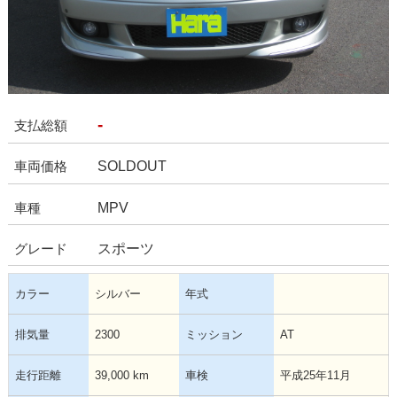
-
支払総額
SOLDOUT
車両価格
MPV
車種
スポーツ
グレード
カラー
シルバー
年式
排気量
2300
ミッション
AT
走行距離
39,000 km
車検
平成25年11月