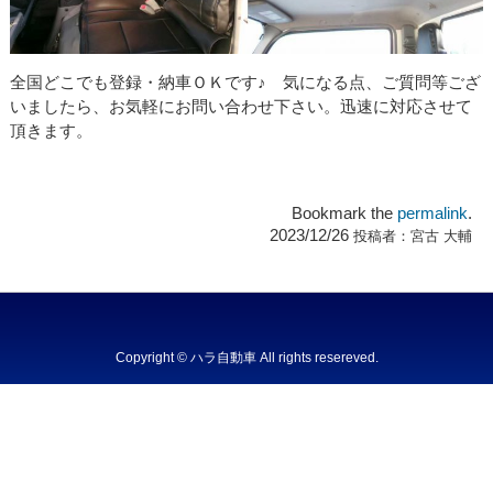
全国どこでも登録・納車ＯＫです♪ 気になる点、ご質問等ござ
いましたら、お気軽にお問い合わせ下さい。迅速に対応させて
頂きます。
Bookmark the
permalink
.
2023/12/26
投稿者：
宮古 大輔
Copyright © ハラ自動車 All rights resereved.
Powered by DJCOM Inc.