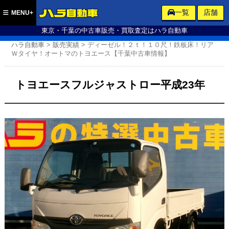
ハラ自動車
一覧
店舗
MENU+
東京・千葉の中古車販売・買取査定はハラ自動車
ハラ自動車
>
販売実績
>
ディーゼル！２ｔ！１０尺！鉄板床！リア
Ｗタイヤ！オートマのトヨエース【千葉中古車情報】
トヨエースフルジャストロー平成23年