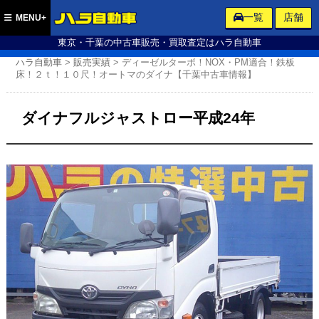
ハラ自動車
一覧
店舗
MENU+
東京・千葉の中古車販売・買取査定はハラ自動車
ハラ自動車
>
販売実績
>
ディーゼルターボ！NOX・PM適合！鉄板
床！２ｔ！１０尺！オートマのダイナ【千葉中古車情報】
ダイナフルジャストロー平成24年