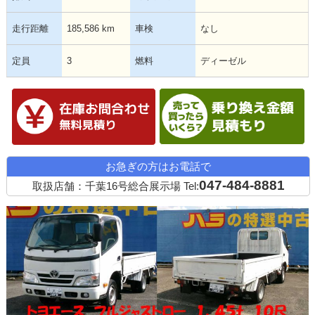
走行距離
185,586 km
車検
なし
定員
3
燃料
ディーゼル
在庫確認・見積依頼
お急ぎの方はお電話で
047-484-8881
取扱店舗：千葉16号総合展示場
Tel: