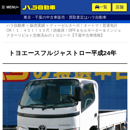
ハラ自動車
一覧
店舗
MENU+
東京・千葉の中古車販売・買取査定はハラ自動車
ハラ自動車
>
販売実績
>
ディーゼルターボ！オートマ！普通免許
OK！１．４５ｔ！１０尺！鉄板床！DPF＆セルモーター＆インジェ
クターリビルト交換済みのトヨエース【千葉中古車情報】
トヨエースフルジャストロー平成24年