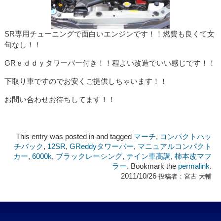
SR専用チューニングで面白いエンジンです！！燃費も良くて文
句なし！！
GRｅｄｄｙタワーバー付き！！程よい改造でいい感じです！！
下取り車ですのでお安くご提供しちゃいます！！
お問い合わせお待ちしてます！！
This entry was posted in and tagged
マーチ
,
コンパクトハッ
チバック
,
12SR
,
GReddyタワーバー
,
マニュアルコンパクト
カー
,
6000k
,
ブラックレーシング
,
テイン車高調
,
柿本改マフ
ラー
. Bookmark the
permalink
.
2011/10/26
投稿者：
宮古 大輔