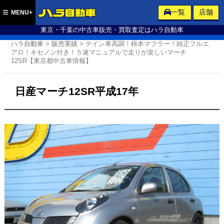
ハラ自動車
一覧
店舗
MENU+
東京・千葉の中古車販売・買取査定はハラ自動車
ハラ自動車
>
販売実績
>
テイン車高調！柿本マフラー！純正フルエ
アロ！キセノン付き！５速マニュアルで走りが楽しいマーチ
12SR【東京都中古車情報】
日産マーチ12SR平成17年