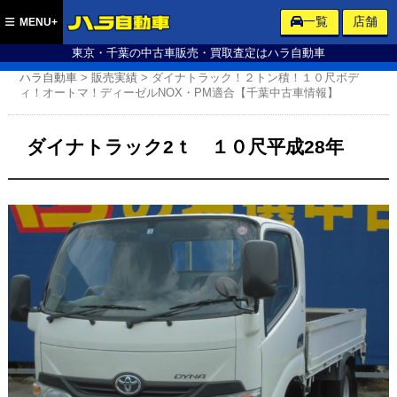
ハラ自動車
一覧
店舗
MENU+
東京・千葉の中古車販売・買取査定はハラ自動車
ハラ自動車
>
販売実績
>
ダイナトラック！２トン積！１０尺ボデ
ィ！オートマ！ディーゼルNOX・PM適合【千葉中古車情報】
ダイナトラック2ｔ １０尺平成28年