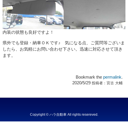
内装の状態も良好ですよ！
県外でも登録・納車ＯＫです♪ 気になる点、ご質問等ございま
したら、お気軽にお問い合わせ下さい。迅速に対応させて頂き
ます。
Bookmark the
permalink
.
2020/5/29
投稿者：
宮古 大輔
Copyright © ハラ自動車 All rights resereved.
Powered by DJCOM Inc.