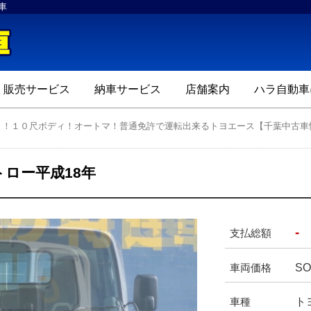
車
ハラ自動車
販売サービス
納車サービス
店舗案内
ハラ自動車
ｔ！１０尺ボディ！オートマ！普通免許で運転出来るトヨエース【千葉中古車
ロー平成18年
-
支払総額
SO
車両価格
ト
車種