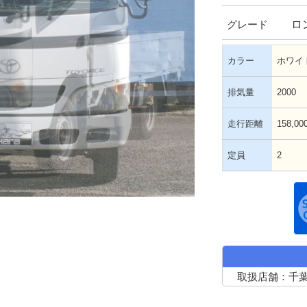
ロ
グレード
カラー
ホワイ
排気量
2000
走行距離
158,00
定員
2
取扱店舗：千葉