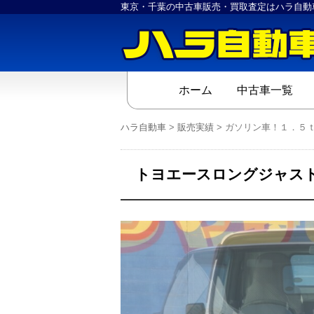
東京・千葉の中古車販売・買取査定はハラ自動
ホーム
中古車一覧
ハラ自動車
>
販売実績
>
ガソリン車！１．５
トヨエースロングジャスト