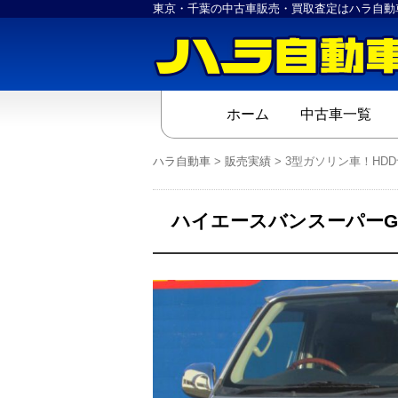
東京・千葉の中古車販売・買取査定はハラ自動
ホーム
中古車一覧
ハラ自動車
>
販売実績
>
3型ガソリン車！HD
ハイエースバンスーパーG