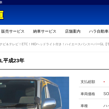
車
ハラ自動車
販売サービス
納車サービス
店舗案内
ハラ自動車
Dナビ＆テレビ！ETC！HIDヘッドライト付き！ハイエースバンスーパーGL
L平成23年
-
支払総額
SO
車両価格
ハ
車種