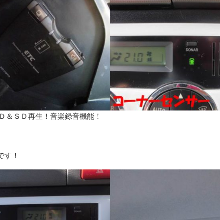
ＶＤ＆ＳＤ再生！音楽録音機能！
です！