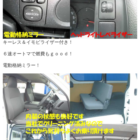
キーレス＆イモビライザー付き！
６速オートマで燃費もｇｏｏｄ！
電動格納ミラー！