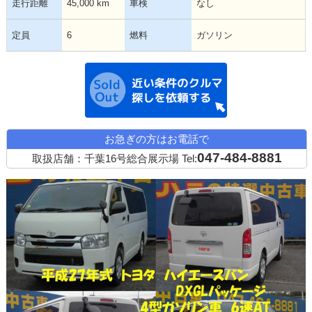
走行距離
45,000 km
車検
なし
定員
6
燃料
ガソリン
近い条件の中古
お急ぎの方はお電話で
047-484-8881
取扱店舗：千葉16号総合展示場
Tel: