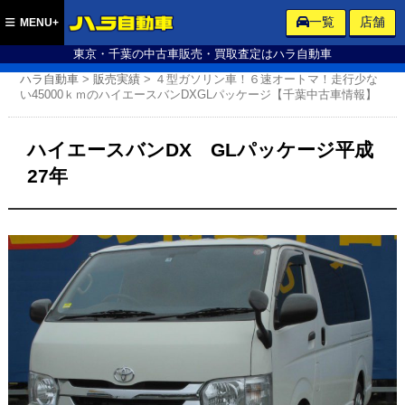
ハラ自動車
一覧
店舗
MENU+
東京・千葉の中古車販売・買取査定はハラ自動車
ハラ自動車
>
販売実績
>
４型ガソリン車！６速オートマ！走行少な
い45000ｋｍのハイエースバンDXGLパッケージ【千葉中古車情報】
ハイエースバンDX GLパッケージ平成
27年