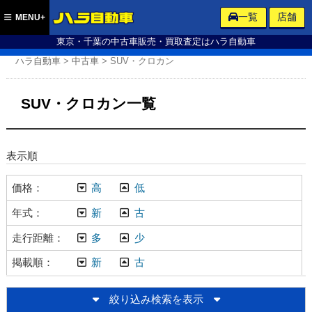
ハラ自動車
一覧
店舗
MENU+
東京・千葉の中古車販売・買取査定はハラ自動車
ハラ自動車
>
中古車
>
SUV・クロカン
SUV・クロカン一覧
表示順
価格
高
低
年式
新
古
走行距離
多
少
掲載順
新
古
絞り込み検索