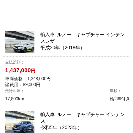
ボディタイプから選ぶ
コンパクト・ハッチバック
(5)
ミニバン・ワンボックス
(1)
ピックアップ車
(2)
輸入車 ルノー キャプチャー インテン
スレザー
ワゴン
(2)
SUV・クロカン
(3)
バン・トラック
(26)
平成30年（2018年）
メーカーから選ぶ
支払総額
1,437,000
円
トヨタ
(13)
日産
(3)
ホンダ
(1)
マツダ
(9)
車両価格：
1,348,000
円
三菱
(2)
いすゞ
(3)
輸入車
(5)
諸費用：89,000円
走行距離
車検
17,800km
検2年付き
輸入車 ルノー キャプチャー インテン
ス
令和5年（2023年）